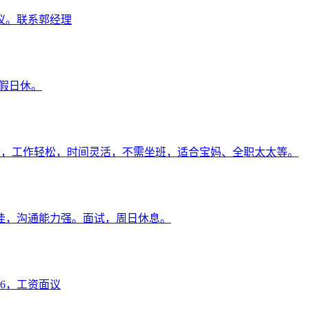
议。联系郭经理
节假日休。
0+，工作轻松，时间灵活，不需坐班，适合宝妈、全职太太等。
佳，沟通能力强。面试，周日休息。
6，工资面议