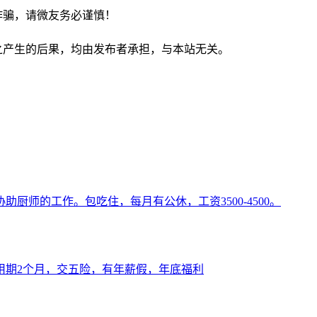
诈骗，请微友务必谨慎！
之产生的后果，均由发布者承担，与本站无关。
厨师的工作。包吃住，每月有公休，工资3500-4500。
，试用期2个月，交五险，有年薪假，年底福利