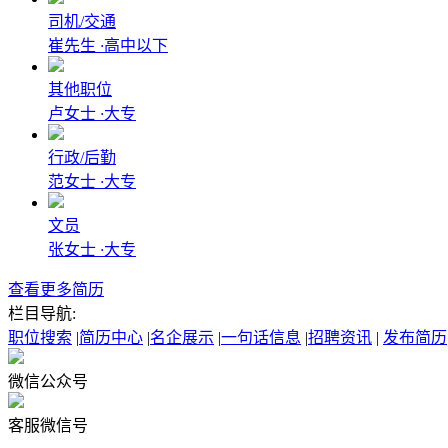
司机/交通
崔先生
·
高中以下
其他职位
卢女士
·
大专
行政/后勤
范女士
·
大专
文员
张女士
·
大专
查看更多简历
栏目导航:
职位搜索
|
简历中心
|
名企展示
|
一句话信息
|
招聘资讯
|
发布简历
微信公众号
客服微信号